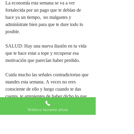
La economía esta semana se va a ver 
fortalecida por un pago que te debían de 
hace ya un tiempo,  no malgastes y 
adminístrate bien para que te dure todo lo 
posible. 
SALUD: Hay una nueva ilusión en tu vida 
que te hace estar a tope y recuperar esa 
motivación que parecían haber perdido.
Cuida mucho las señales contradictorias que 
mandes esta semana. A veces no eres 
consciente de ello y luego cuando te das 
cuenta, te arrepientes de haber dicho lo que 
has hecho.
Teléfono llámame ahora
No dejes de ser quien eres.
Necesitas hacer cambios en tu vida, cambios 