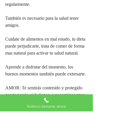
regularmente.
También es necesario para la salud tener 
amigos.
Cuidate de alimentos en mal estado, tu dieta 
puede perjudicarte, trata de comer de forma 
mas natural para activar tu salud natural.
Aprende a disfrutar del momento, los 
buenos momentos también puede extresarte.
AMOR: Te sentirás contenido y protegido 
por tu pareja, si la tienes, o por amigos muy 
cercanos si en encuentras solo.
Teléfono llámame ahora
Estate atento a los llamados de tu corazón.
Camina con decisión y fortaleza para el 