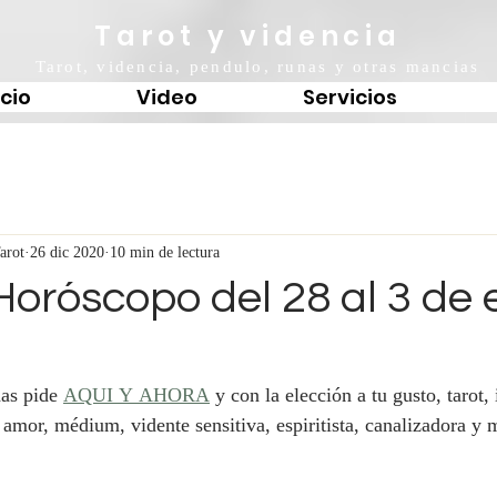
Tarot y videncia
Tarot, videncia, pendulo, runas y otras mancias
icio
Video
Servicios
arot
26 dic 2020
10 min de lectura
Horóscopo del 28 al 3 de 
as pide 
AQUI Y AHORA
 y con la elección a tu gusto, tarot, 
n amor, médium, vidente sensitiva, espiritista, canalizadora y