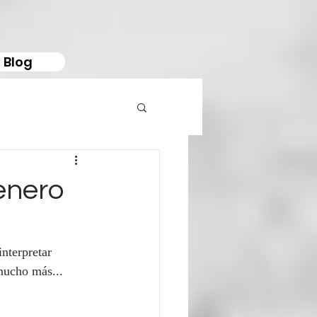
Blog
enero
interpretar 
 mucho más...