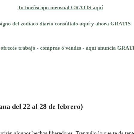
Tu horóscopo mensual GRATIS aquí
signo del zodiaco diario consúltalo aquí y ahora GRATIS
 ofreces trabajo - compras o vendes - aquí anuncia GRAT
 del 22 al 28 de febrero)
án algunos hechos liberadores. Tranquilo lo que te da tanto