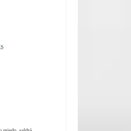
IS
 miedo, saldrá 