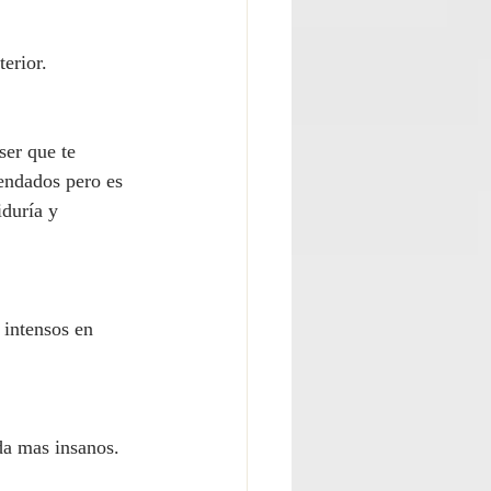
terior.
er que te 
endados pero es 
duría y 
intensos en 
da mas insanos.