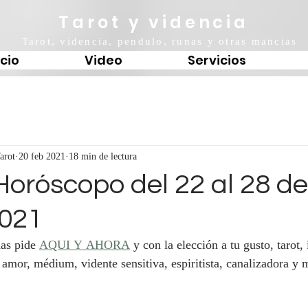
Tarot y videncia
Tarot, videncia, pendulo, runas y otras mancias
icio
Video
Servicios
arot
20 feb 2021
18 min de lectura
Horóscopo del 22 al 28 de
2021
as pide 
AQUI Y AHORA
 y con la elección a tu gusto, tarot, 
n amor, médium, vidente sensitiva, espiritista, canalizadora y