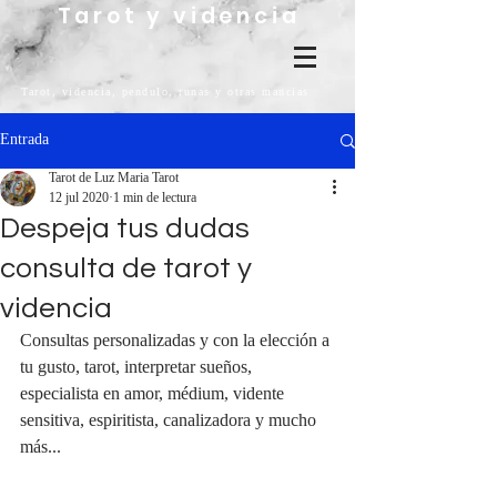
Tarot y videncia
Tarot, videncia, pendulo, runas y otras mancias
Entrada
Tarot de Luz Maria Tarot
12 jul 2020
1 min de lectura
Despeja tus dudas
consulta de tarot y
videncia
Consultas personalizadas y con la elección a 
tu gusto, tarot, interpretar sueños, 
especialista en amor, médium, vidente 
sensitiva, espiritista, canalizadora y mucho 
más...