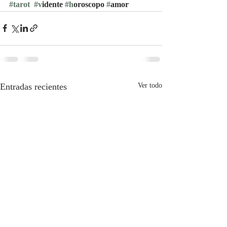
#tarot
#v
idente 
#h
oroscopo 
#
amor
Entradas recientes
Ver todo