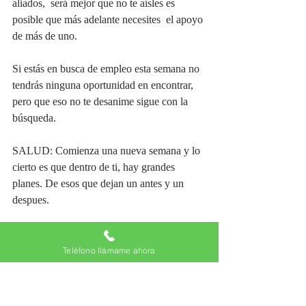
aliados,  será mejor que no te aísles es 
posible que más adelante necesites  el apoyo 
de más de uno.  
Si estás en busca de empleo esta semana no 
tendrás ninguna oportunidad en encontrar,   
pero que eso no te desanime sigue con la 
búsqueda. 
SALUD: Comienza una nueva semana y lo 
cierto es que dentro de ti, hay grandes 
planes. De esos que dejan un antes y un 
despues.
Procura que tu mente se relaje un poquito 
porque últimamente no para de pensar en 
Teléfono llámame ahora
algo. Es como si todo fuera bien pero no, 
como si hubiera algo en tu vida que cojea. 
Y a pesar de que quieres, no sales de ese 